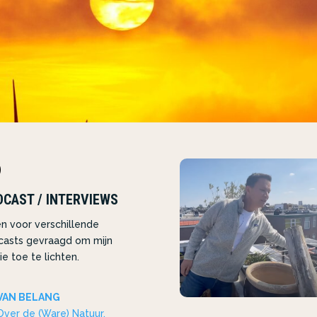

CAST / INTERVIEWS
en voor verschillende
casts gevraagd om mijn
ie toe te lichten.
VAN BELANG
Over de (Ware) Natuur,