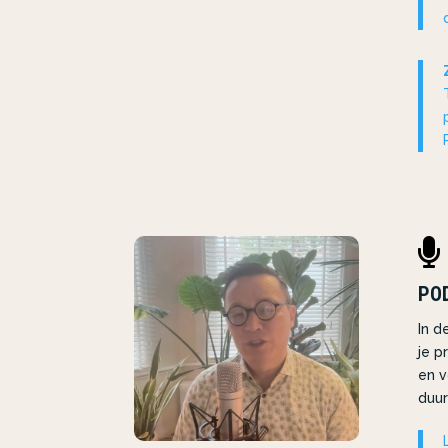

PO
In d
je p
en v
duur