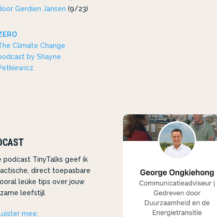
door Gerdien Jansen
(9/23)
ZERO
The Climate Change
podcast by Shayne
Petkiewicz.
DCAST
e podcast TinyTalks geef ik
ractische, direct toepasbare
ooral leúke tips over jouw
zame leefstijl
Luister mee: