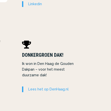
Linkedin

DONKERGROEN DAK!
Ik won in Den Haag de Gouden
Dakpan – voor het meest
duurzame dak!
Lees het op DenHaag.nl