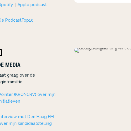
Spotify
|
Apple podcast
De PodcastTop10

DE MEDIA
raat graag over de
gietransitie.
Pointer (KRONCRV) over mijn
initiatieven
Interview met Den Haag FM
over mijn kandidaatstelling