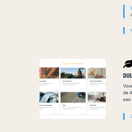
DU
Voor
de A
een 