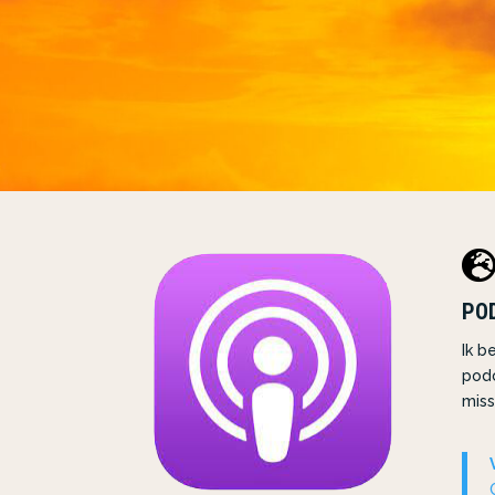
POD
Ik b
pod
miss